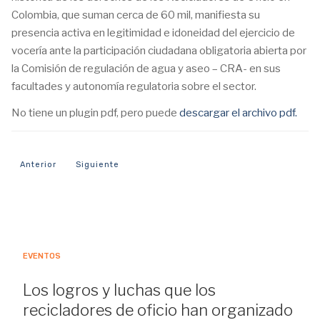
Colombia, que suman cerca de 60 mil, manifiesta su
presencia activa en legitimidad e idoneidad del ejercicio de
vocería ante la participación ciudadana obligatoria abierta por
la Comisión de regulación de agua y aseo – CRA- en sus
facultades y autonomía regulatoria sobre el sector.
No tiene un plugin pdf, pero puede
descargar el archivo pdf.
Artículo anterior: ANR – Postura Gremial – Nota Pública sobre Mar
Artículo siguiente: Comunicado de prensa: Caucus de p
Anterior
Siguiente
EVENTOS
Los logros y luchas que los
recicladores de oficio han organizado