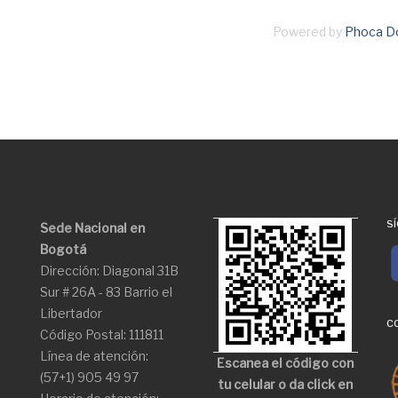
Powered by
Phoca D
S
Sede Nacional en
Bogotá
Dirección: Diagonal 31B
Sur # 26A - 83 Barrio el
Libertador
C
Código Postal: 111811
Línea de atención:
Escanea el código con
(57+1) 905 49 97
tu celular o da click en