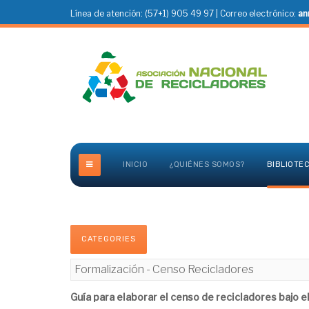
Línea de atención: (57+1) 905 49 97 | Correo electrónico:
an
INICIO
¿QUIÉNES SOMOS?
BIBLIOTE
CATEGORIES
Formalización - Censo Recicladores
Guía para elaborar el censo de recicladores bajo e