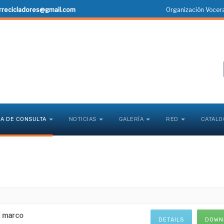
rrecicladores@gmail.com
Organización Vocera
CA DE CONSULTA
NOTICIAS
GALERÍA
RED
CATALO
l marco
DETAILS
DOWN