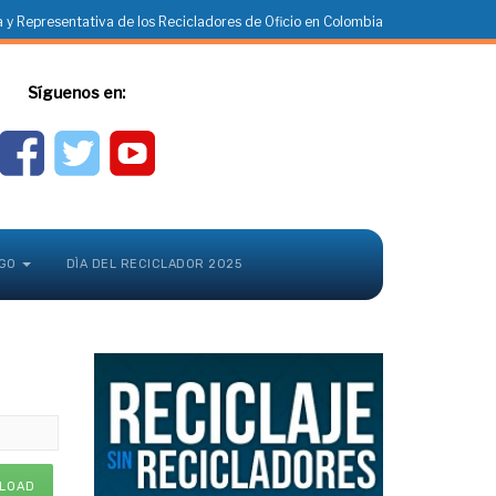
 y Representativa de los Recicladores de Oficio en Colombia
Síguenos en:
GO
DÌA DEL RECICLADOR 2025
LOAD