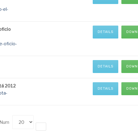
o-el-
oficio
DETAILS
DOWN
e-oficio-
DETAILS
DOWN
tá 2012
DETAILS
DOWN
ota-
y Num